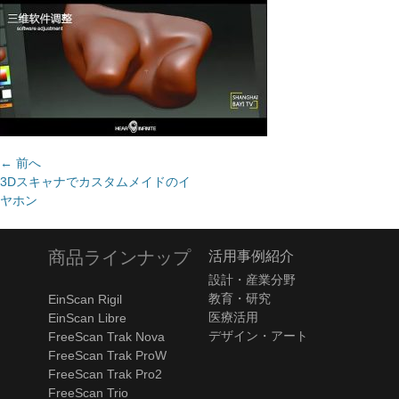
投
← 前へ
前
3Dスキャナでカスタムメイドのイ
稿
の
ヤホン
ナ
記
ビ
事:
ゲ
商品ラインナップ
活用事例紹介
ー
設計・産業分野
シ
教育・研究
EinScan Rigil
ョ
医療活用
EinScan Libre
ン
デザイン・アート
FreeScan Trak Nova
FreeScan Trak ProW
FreeScan Trak Pro2
FreeScan Trio