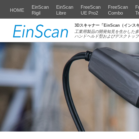
メインメニュー
EinScan
EinScan
FreeScan
FreeScan
F
HOME
Rigil
Libre
UE Pro2
Combo
Tr
3Dスキャナー「EinScan（インスキャン
工業用製品の開発知見を生かした多
ハンドヘルド型およびデスクトップ